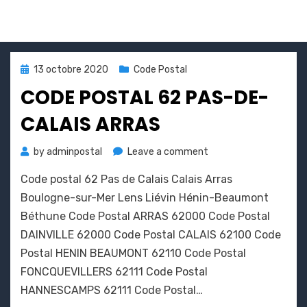
CALAIS
Posted
13 octobre 2020
Code Postal
on
CODE POSTAL 62 PAS-DE-
CALAIS ARRAS
on
by
adminpostal
Leave a comment
Code
Code postal 62 Pas de Calais Calais Arras
postal
62
Boulogne-sur-Mer Lens Liévin Hénin-Beaumont
Pas-
Béthune Code Postal ARRAS 62000 Code Postal
de-
DAINVILLE 62000 Code Postal CALAIS 62100 Code
calais
Postal HENIN BEAUMONT 62110 Code Postal
Arras
FONCQUEVILLERS 62111 Code Postal
HANNESCAMPS 62111 Code Postal…