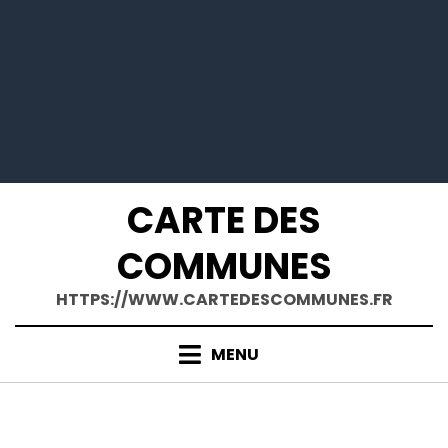
Skip
CARTE DES
to
content
COMMUNES
HTTPS://WWW.CARTEDESCOMMUNES.FR
MENU
ÉTIQUETTE
:
CODE-POSTAL-PAS-DE-